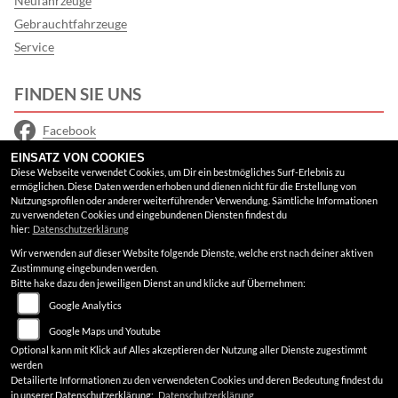
Neufahrzeuge
Gebrauchtfahrzeuge
Service
FINDEN SIE UNS
Facebook
EINSATZ VON COOKIES
Instagram
Diese Webseite verwendet Cookies, um Dir ein bestmögliches Surf-Erlebnis zu
ermöglichen. Diese Daten werden erhoben und dienen nicht für die Erstellung von
Google Maps
Nutzungsprofilen oder anderer weiterführender Verwendung. Sämtliche Informationen
zu verwendeten Cookies und eingebundenen Diensten findest du
hier:
Datenschutzerklärung
RECHTLICHES
Wir verwenden auf dieser Website folgende Dienste, welche erst nach deiner aktiven
Zustimmung eingebunden werden.
AGB
Bitte hake dazu den jeweiligen Dienst an und klicke auf Übernehmen:
Google Analytics
Impressum
Google Maps und Youtube
Datenschutz
Optional kann mit Klick auf Alles akzeptieren der Nutzung aller Dienste zugestimmt
werden
Disclaimer
Detailierte Informationen zu den verwendeten Cookies und deren Bedeutung findest du
in unserer Datenschutzerklärung:
Datenschutzerklärung